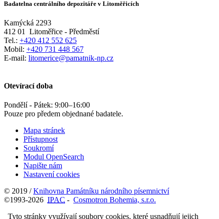
Badatelna centrálního depozitáře v Litoměřicích
Kamýcká 2293
412 01
Litoměřice - Předměstí
Tel.:
+420 412 552 625
Mobil:
+420 731 448 567
E-mail:
litomerice@pamatnik-np.cz
Otevírací doba
Pondělí - Pátek:
9:00
–
16:00
Pouze pro předem objednané badatele.
Mapa stránek
Přístupnost
Soukromí
Modul OpenSearch
Napište nám
Nastavení cookies
© 2019 /
Knihovna Památníku národního písemnictví
©1993-2026
IPAC
-
Cosmotron Bohemia, s.r.o.
Tyto stránky využívají soubory cookies, které usnadňují jejich