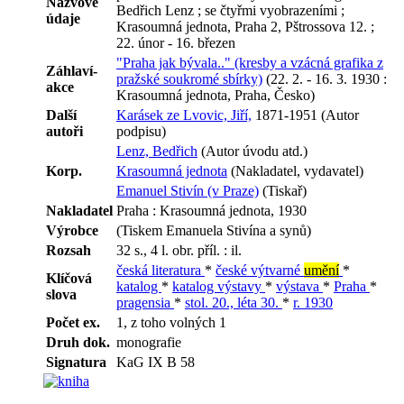
Názvové
Bedřich Lenz ; se čtyřmi vyobrazeními ;
údaje
Krasoumná jednota, Praha 2, Pštrossova 12. ;
22. únor - 16. březen
"Praha jak bývala.." (kresby a vzácná grafika z
Záhlaví-
pražské soukromé sbírky)
(22. 2. - 16. 3. 1930 :
akce
Krasoumná jednota, Praha, Česko)
Další
Karásek ze Lvovic, Jiří,
1871-1951 (Autor
autoři
podpisu)
Lenz, Bedřich
(Autor úvodu atd.)
Korp.
Krasoumná jednota
(Nakladatel, vydavatel)
Emanuel Stivín (v Praze)
(Tiskař)
Nakladatel
Praha : Krasoumná jednota, 1930
Výrobce
(Tiskem Emanuela Stivína a synů)
Rozsah
32 s., 4 l. obr. příl. : il.
česká literatura
*
české výtvarné
umění
*
Klíčová
katalog
*
katalog výstavy
*
výstava
*
Praha
*
slova
pragensia
*
stol. 20., léta 30.
*
r. 1930
Počet ex.
1, z toho volných 1
Druh dok.
monografie
Signatura
KaG IX B 58