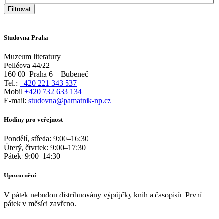
Filtrovat
Studovna Praha
Muzeum literatury
Pelléova 44/22
160 00
Praha 6 – Bubeneč
Tel.:
+420 221 343 537
Mobil
+420 732 633 134
E-mail:
studovna@pamatnik-np.cz
Hodiny pro veřejnost
Pondělí, středa:
9:00
–
16:30
Úterý, čtvrtek:
9:00
–
17:30
Pátek:
9:00
–
14:30
Upozornění
V pátek nebudou distribuovány výpůjčky knih a časopisů. První
pátek v měsíci zavřeno.