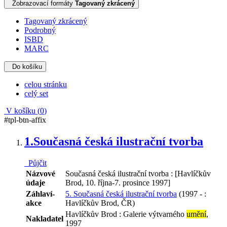
Zobrazovací formáty
Tagovaný zkrácený
Tagovaný zkrácený
Podrobný
ISBD
MARC
Do košíku
celou stránku
celý set
V košíku (
0
)
#tpl-btn-affix
1.
Současná česká ilustrační tvorba
Půjčit
Názvové
Současná česká ilustrační tvorba : [Havlíčkův
údaje
Brod, 10. října-7. prosince 1997]
Záhlaví-
5. Současná česká ilustrační tvorba
(1997 - :
akce
Havlíčkův Brod, ČR)
Havlíčkův Brod : Galerie výtvarného
umění
,
Nakladatel
1997