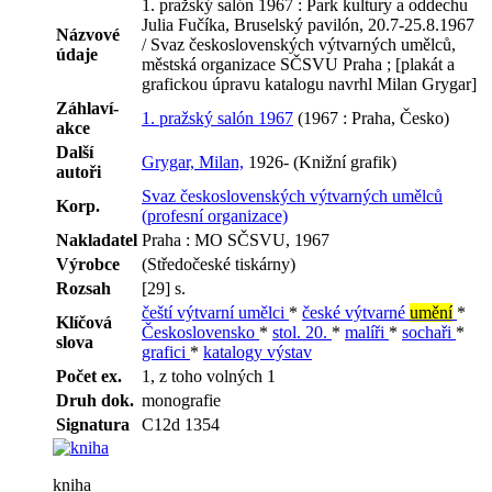
1. pražský salón 1967 : Park kultury a oddechu
Julia Fučíka, Bruselský pavilón, 20.7-25.8.1967
Názvové
/ Svaz československých výtvarných umělců,
údaje
městská organizace SČSVU Praha ; [plakát a
grafickou úpravu katalogu navrhl Milan Grygar]
Záhlaví-
1. pražský salón 1967
(1967 : Praha, Česko)
akce
Další
Grygar, Milan,
1926- (Knižní grafik)
autoři
Svaz československých výtvarných umělců
Korp.
(profesní organizace)
Nakladatel
Praha : MO SČSVU, 1967
Výrobce
(Středočeské tiskárny)
Rozsah
[29] s.
čeští výtvarní umělci
*
české výtvarné
umění
*
Klíčová
Československo
*
stol. 20.
*
malíři
*
sochaři
*
slova
grafici
*
katalogy výstav
Počet ex.
1, z toho volných 1
Druh dok.
monografie
Signatura
C12d 1354
kniha