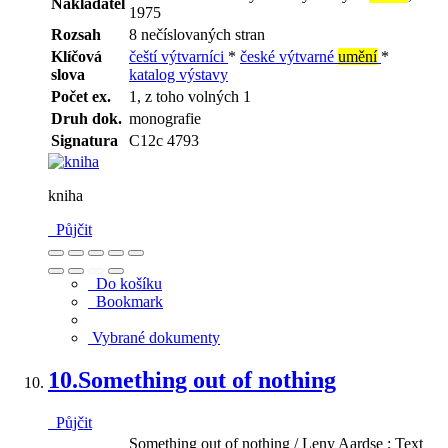
Nakladatel
1975
Rozsah
8 nečíslovaných stran
Klíčová
čeští výtvarníci
*
české výtvarné
umění
*
slova
katalog výstavy
Počet ex.
1, z toho volných 1
Druh dok.
monografie
Signatura
C12c 4793
kniha
Půjčit
Do košíku
Bookmark
Vybrané dokumenty
10.
Something out of nothing
Půjčit
Something out of nothing / Leny Aardse ; Text