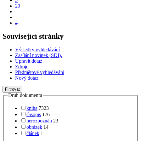
5
20
#
Související stránky
Výsledky vyhledávání
Zasílání novinek (SDI).
Upravit dotaz
Zdroje
Předmětové vyhledávání
Nový dotaz
Filtrovat
Druh dokumentu
kniha
7323
časopis
1761
nerozpoznán
23
obrázek
14
článek
1