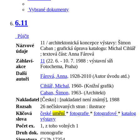
Vybrané dokumenty
6.
11
Půjčit
11 / architektonická koncepce výstavy: Šimon
Názvové
Caban ; grafická úprava katalogu: Michal Cihlář
údaje
; textová část: Anna Fárová
Záhlaví-
11
(22. 6. - 10. 7. 1988 : výstavní síň
akce
Fotochema, Praha)
Další
Fárová, Anna,
1928-2010 (Autor úvodu atd.)
autoři
Cihlář, Michal,
1960- (Knižní grafik)
Caban, Šimon,
1963- (Architekt)
Nakladatel
[Česko] : [nakladatel není známý], 1988
Rozsah
26 nečíslovaných stran : ilustrace
Klíčová
české
umění
*
fotografie
*
fotografové
*
katalog
slova
výstavy
Počet ex.
1, z toho volných 1
Druh dok.
monografie
Signatura
C12b 17354