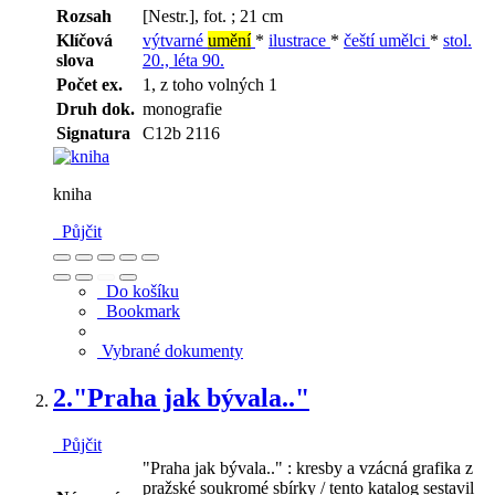
Rozsah
[Nestr.], fot. ; 21 cm
Klíčová
výtvarné
umění
*
ilustrace
*
čeští umělci
*
stol.
slova
20., léta 90.
Počet ex.
1, z toho volných 1
Druh dok.
monografie
Signatura
C12b 2116
kniha
Půjčit
Do košíku
Bookmark
Vybrané dokumenty
2.
"Praha jak bývala.."
Půjčit
"Praha jak bývala.." : kresby a vzácná grafika z
pražské soukromé sbírky / tento katalog sestavil