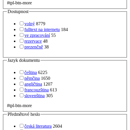
#tpl-btn-more
Dostupnost
volný
8779
fulltext na internetu
184
ve zpracování
55
rezervace
48
prezenčně
38
Jazyk dokumentu
čeština
6225
němčina
1650
angličtina
1207
francouzština
613
slovenština
305
#tpl-btn-more
Předmětové heslo
česká literatura
2604