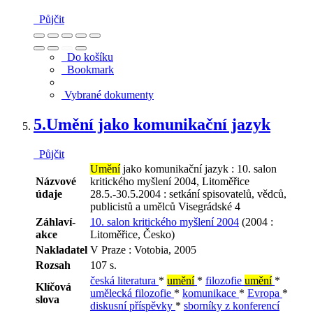
Půjčit
Do košíku
Bookmark
Vybrané dokumenty
5.
Umění jako komunikační jazyk
Půjčit
Umění
jako komunikační jazyk : 10. salon
Názvové
kritického myšlení 2004, Litoměřice
údaje
28.5.-30.5.2004 : setkání spisovatelů, vědců,
publicistů a umělců Visegrádské 4
Záhlaví-
10. salon kritického myšlení 2004
(2004 :
akce
Litoměřice, Česko)
Nakladatel
V Praze : Votobia, 2005
Rozsah
107 s.
česká literatura
*
umění
*
filozofie
umění
*
Klíčová
umělecká filozofie
*
komunikace
*
Evropa
*
slova
diskusní příspěvky
*
sborníky z konferencí