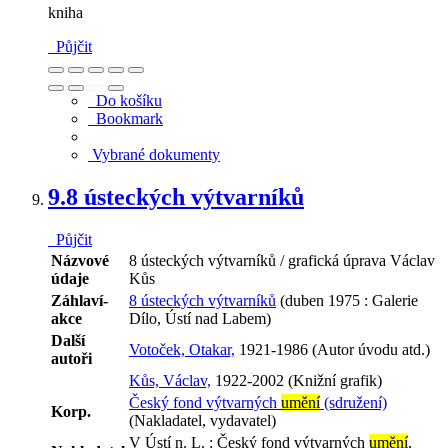
kniha
Půjčit
Do košíku
Bookmark
Vybrané dokumenty
9.
8 ústeckých výtvarníků
Půjčit
Názvové
8 ústeckých výtvarníků / grafická úprava Václav
údaje
Kůs
Záhlaví-
8 ústeckých výtvarníků
(duben 1975 : Galerie
akce
Dílo, Ústí nad Labem)
Další
Votoček, Otakar,
1921-1986 (Autor úvodu atd.)
autoři
Kůs, Václav,
1922-2002 (Knižní grafik)
Český fond výtvarných
umění
(sdružení)
Korp.
(Nakladatel, vydavatel)
V Ústí n. L. : Český fond výtvarných
umění
,