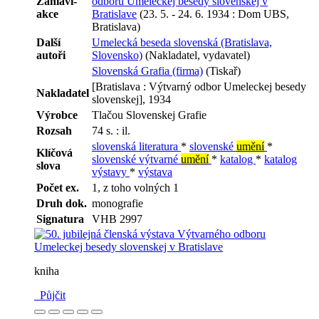
Záhlaví-
odboru Umeleckej besedy slovenskej v
akce
Bratislave
(23. 5. - 24. 6. 1934 : Dom UBS,
Bratislava)
Další
Umelecká beseda slovenská (Bratislava,
autoři
Slovensko)
(Nakladatel, vydavatel)
Slovenská Grafia (firma)
(Tiskař)
[Bratislava : Výtvarný odbor Umeleckej besedy
Nakladatel
slovenskej], 1934
Výrobce
Tlačou Slovenskej Grafie
Rozsah
74 s. : il.
slovenská literatura
*
slovenské
umění
*
Klíčová
slovenské výtvarné
umění
*
katalog
*
katalog
slova
výstavy
*
výstava
Počet ex.
1, z toho volných 1
Druh dok.
monografie
Signatura
VHB 2997
kniha
Půjčit