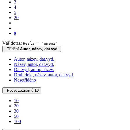
3
4
5
20
#
Váš dotaz:
Hesla = "umění"
Třídění
Autor, název, dat.vyd.
Autor, název, dat.vyd.
Název, autor, dat.vyd.
Dat.vyd, autor, název.
Druh dok., název, autor, dat.vyd.
Nesetříděno
Počet záznamů
10
10
20
30
50
100