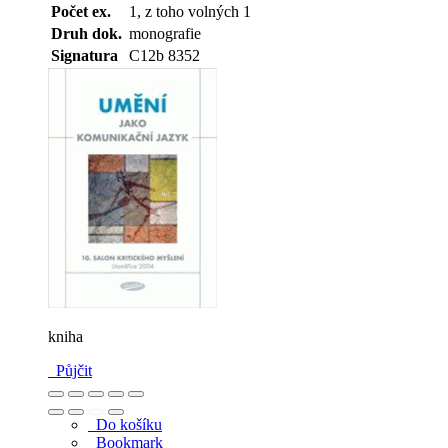
Počet ex.
1, z toho volných 1
Druh dok.
monografie
Signatura
C12b 8352
kniha
Půjčit
Do košíku
Bookmark