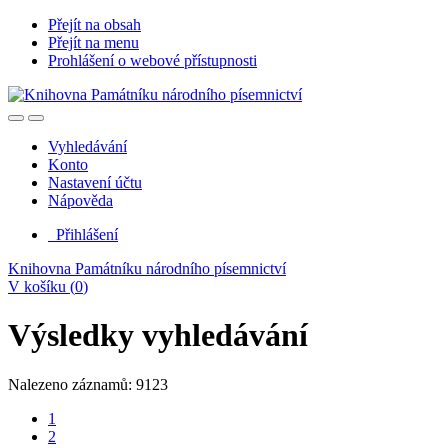
Přejít na obsah
Přejít na menu
Prohlášení o webové přístupnosti
Vyhledávání
Konto
Nastavení účtu
Nápověda
Přihlášení
Knihovna Památníku národního písemnictví
V košíku (
0
)
Výsledky vyhledávání
Nalezeno záznamů: 9123
1
2