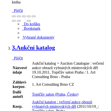
kniha
Půjčit
Do košíku
Bookmark
Vybrané dokumenty
3.
Aukční katalog
Půjčit
Aukční katalog = Auction Catalogue : večerní
Názvové
aukce obrazů vybraných mistrovských děl
údaje
19.10.2011, Topičův salon Praha / 1. Art
Consulting Brno - Praha
Záhlaví-
1. Art Consulting Brno CZ
korpor.
Další
Topičův salon (Praha, Česko)
autoři
Aukční katalog : večerní aukce obrazů
Korp.
vybraných mistrovských děl
(2011/10/19_:
Topičův salon, Praha