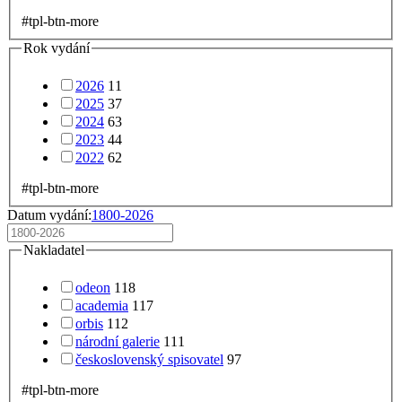
#tpl-btn-more
Rok vydání
2026
11
2025
37
2024
63
2023
44
2022
62
#tpl-btn-more
Datum vydání:
1800-2026
Nakladatel
odeon
118
academia
117
orbis
112
národní galerie
111
československý spisovatel
97
#tpl-btn-more