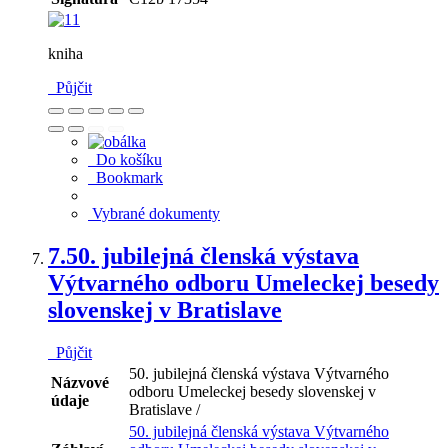
kniha
Půjčit
Do košíku
Bookmark
Vybrané dokumenty
7.
50. jubilejná členská výstava
Výtvarného odboru Umeleckej besedy
slovenskej v Bratislave
Půjčit
50. jubilejná členská výstava Výtvarného
Názvové
odboru Umeleckej besedy slovenskej v
údaje
Bratislave /
50. jubilejná členská výstava Výtvarného