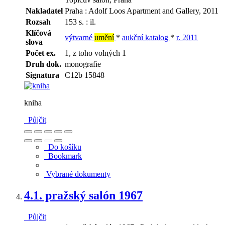
Nakladatel
Praha : Adolf Loos Apartment and Gallery, 2011
Rozsah
153 s. : il.
Klíčová
výtvarné
umění
*
aukční katalog
*
r. 2011
slova
Počet ex.
1, z toho volných 1
Druh dok.
monografie
Signatura
C12b 15848
kniha
Půjčit
Do košíku
Bookmark
Vybrané dokumenty
4.
1. pražský salón 1967
Půjčit