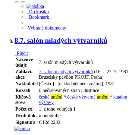
Do košíku
Bookmark
Vybrané dokumenty
8.
7. salón mladých výtvarníků
Půjčit
Názvové
7. salón mladých výtvarníků
údaje
Záhlaví-
7. salón mladých výtvarníků
(16. -. 27. 5. 1981 :
akce
Bruselský pavilón PKOJF, Praha)
Nakladatel
[Česko] : [nakladatel není známý], 1981
Rozsah
6 nečíslovaných stran : ilustrace
Klíčová
české
umění
*
české výtvarné
umění
*
katalog
slova
výstavy
Počet ex.
1, z toho volných 1
Druh dok.
monografie
Signatura
C12d 2233