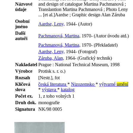
Názvové
and design of catalogue Martina Pachmanová ;
údaje
Translantion Martina Pachmanová ; Photo Leny
... [et al.]Aardse ; Graphic design Alan Záruba
Osobní
Aardse, Leny,
1944- (Autor)
jméno
Další
Pachmanová, Martina,
1970- (Autor úvodu atd.)
autoři
Pachmanová, Martina,
1970- (Překladatel)
Aardse, Leny,
1944- (Fotograf)
Záruba, Alan,
1964- (Grafický technik)
Nakladatel
Prague : National Technical Museum, 1998
Výrobce
Protisk s. r. o.)
Rozsah
[Nestr.], fot
Klíčová
česká literatura
*
Nizozemsko
*
výtvarné
umění
slova
*
výstava
*
katalog
Počet ex.
1, z toho volných 1
Druh dok.
monografie
Signatura
NK/98 0005