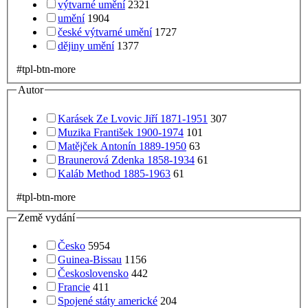
výtvarné umění
2321
umění
1904
české výtvarné umění
1727
dějiny umění
1377
#tpl-btn-more
Autor
Karásek Ze Lvovic Jiří 1871-1951
307
Muzika František 1900-1974
101
Matějček Antonín 1889-1950
63
Braunerová Zdenka 1858-1934
61
Kaláb Method 1885-1963
61
#tpl-btn-more
Země vydání
Česko
5954
Guinea-Bissau
1156
Československo
442
Francie
411
Spojené státy americké
204