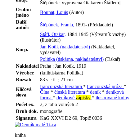
Štěpánek ; vypravena Otakarem Štáflem]
Osobní
Bounat, Louis
(Autor)
jméno
Další
Štěpánek, Franta,
1891- (Překladatel)
autoři
Štáfl, Otakar,
1884-1945 (Výtvarník vazby)
(Ilustrátor)
Jan Kotík (nakladatelství)
(Nakladatel,
Korp.
vydavatel)
Politika (tiskárna, nakladatelství)
(Tiskař)
Nakladatel
Praha : Jan Kotík, 1919
Výrobce
(knihtiskárna Politika)
Rozsah
83 s. : il. ; 21 cm
francouzská literatura
*
francouzská próza
*
Klíčová
Čína
*
čínská literatura
*
deník
*
deníková
slova
forma
*
deníkové
zápisky
*
ilustrované knihy
Počet ex.
2, z toho volných 2
Druh dok.
monografie
Signatura
KaG XXVI D2 69, Topič 0036
kniha