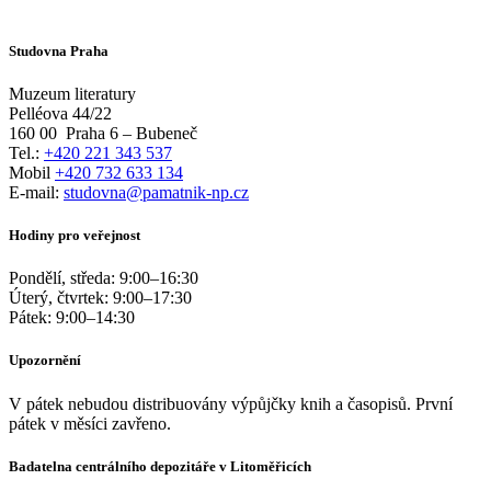
Studovna Praha
Muzeum literatury
Pelléova 44/22
160 00
Praha 6 – Bubeneč
Tel.:
+420 221 343 537
Mobil
+420 732 633 134
E-mail:
studovna@pamatnik-np.cz
Hodiny pro veřejnost
Pondělí, středa:
9:00
–
16:30
Úterý, čtvrtek:
9:00
–
17:30
Pátek:
9:00
–
14:30
Upozornění
V pátek nebudou distribuovány výpůjčky knih a časopisů. První
pátek v měsíci zavřeno.
Badatelna centrálního depozitáře v Litoměřicích