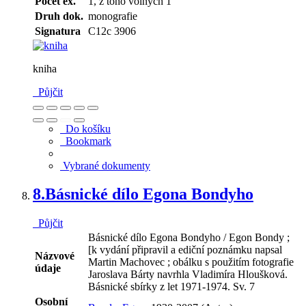
Počet ex.
1, z toho volných 1
Druh dok.
monografie
Signatura
C12c 3906
kniha
Půjčit
Do košíku
Bookmark
Vybrané dokumenty
8.
Básnické dílo Egona Bondyho
Půjčit
Básnické dílo Egona Bondyho / Egon Bondy ;
[k vydání připravil a ediční poznámku napsal
Názvové
Martin Machovec ; obálku s použitím fotografie
údaje
Jaroslava Bárty navrhla Vladimíra Hloušková.
Básnické sbírky z let 1971-1974. Sv. 7
Osobní