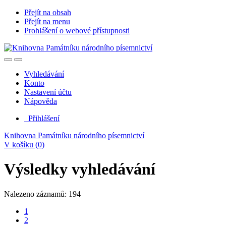
Přejít na obsah
Přejít na menu
Prohlášení o webové přístupnosti
Vyhledávání
Konto
Nastavení účtu
Nápověda
Přihlášení
Knihovna Památníku národního písemnictví
V košíku (
0
)
Výsledky vyhledávání
Nalezeno záznamů: 194
1
2