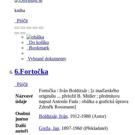
kniha
Půjčit
Do košíku
Bookmark
Vybrané dokumenty
6.
Fortočka
Půjčit
Fortočka / Iván Boldizsár ; [z maďarského
Názvové
originálu ... přeložil B. Müller ; předmluvu
údaje
napsal Antonín Fiala ; obálka a grafická úprava
Zdeněk Rossmann]
Osobní
Boldizsár, Iván,
1912-1988 (Autor)
jméno
Další
Greža, Jan,
1897-1960 (Překladatel)
autoři