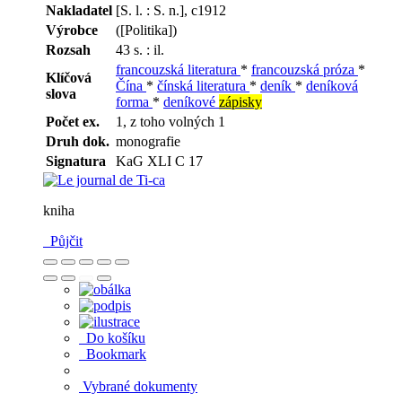
Nakladatel
[S. l. : S. n.], c1912
Výrobce
([Politika])
Rozsah
43 s. : il.
francouzská literatura
*
francouzská próza
*
Klíčová
Čína
*
čínská literatura
*
deník
*
deníková
slova
forma
*
deníkové
zápisky
Počet ex.
1, z toho volných 1
Druh dok.
monografie
Signatura
KaG XLI C 17
kniha
Půjčit
Do košíku
Bookmark
Vybrané dokumenty