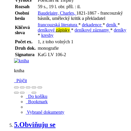
Výrobce
Poeschel & Trepte)
Rozsah
59 s., 19 l. obr. příl. : il.
Osobní
Baudelaire, Charles,
1821-1867 - francouzský
hesla
básník, umělecký kritik a překladatel
francouzská literatura
*
dekadence
*
deník
*
Klíčová
deníkové
zápisky
*
deníkové záznamy
*
deníky
slova
*
kresby
Počet ex.
1, z toho volných 1
Druh dok.
monografie
Signatura
KaG LV 106-2
kniha
Půjčit
Do košíku
Bookmark
Vybrané dokumenty
5.
Obviňuju se