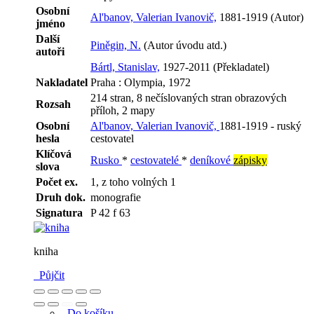
Osobní
Al'banov, Valerian Ivanovič,
1881-1919 (Autor)
jméno
Další
Piněgin, N.
(Autor úvodu atd.)
autoři
Bártl, Stanislav,
1927-2011 (Překladatel)
Nakladatel
Praha : Olympia, 1972
214 stran, 8 nečíslovaných stran obrazových
Rozsah
příloh, 2 mapy
Osobní
Al'banov, Valerian Ivanovič,
1881-1919 - ruský
hesla
cestovatel
Klíčová
Rusko
*
cestovatelé
*
deníkové
zápisky
slova
Počet ex.
1, z toho volných 1
Druh dok.
monografie
Signatura
P 42 f 63
kniha
Půjčit
Do košíku