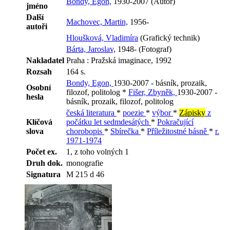
Bondy, Egon,
1930-2007 (Autor)
jméno
Další
Machovec, Martin,
1956-
autoři
Hloušková, Vladimíra
(Grafický technik)
Bárta, Jaroslav,
1948- (Fotograf)
Nakladatel
Praha : Pražská imaginace, 1992
Rozsah
164 s.
Bondy, Egon,
1930-2007 - básník, prozaik,
Osobní
filozof, politolog *
Fišer, Zbyněk,
1930-2007 -
hesla
básník, prozaik, filozof, politolog
česká literatura
*
poezie
*
výbor
*
Zápisky
z
Klíčová
počátku let sedmdesátých
*
Pokračující
slova
chorobopis
*
Sbírečka
*
Příležitostné básně
*
r.
1971-1974
Počet ex.
1, z toho volných 1
Druh dok.
monografie
Signatura
M 215 d 46