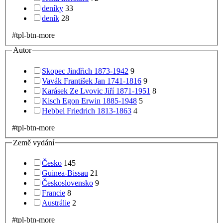
deníky
33
deník
28
#tpl-btn-more
Autor
Skopec Jindřich 1873-1942
9
Vavák František Jan 1741-1816
9
Karásek Ze Lvovic Jiří 1871-1951
8
Kisch Egon Erwin 1885-1948
5
Hebbel Friedrich 1813-1863
4
#tpl-btn-more
Země vydání
Česko
145
Guinea-Bissau
21
Československo
9
Francie
8
Austrálie
2
#tpl-btn-more