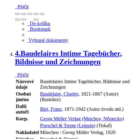
Půjčit
Do košíku
Bookmark
Vybrané dokumenty
4.
Baudelaires Intime Tagebücher,
Bildnisse und Zeichnungen
Půjčit
Názvové
Baudelaires Intime Tagebücher, Bildnisse und
údaje
Zeichnungen
Osobní
Baudelaire, Charles,
1821-1867 (Autor)
jméno
(Ilustrátor)
Další
Blei, Franz,
1871-1942 (Autor úvodu atd.)
autoři
Korp.
Georg Müller Verlag (Mnichov, Německo)
Poeschel & Trepte (Leipzig)
(Tiskař)
Nakladatel
München : Georg Müller Verlag, 1920