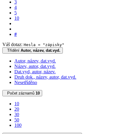
3
4
5
10
#
Váš dotaz:
Hesla = "zápisky"
Třídění
Autor, název, dat.vyd.
Autor, název, dat.vyd.
Název, autor, dat.vyd.
Dat.vyd, autor, název.
Druh dok., název, autor, dat.vyd.
Nesetříděno
Počet záznamů
10
10
20
30
50
100