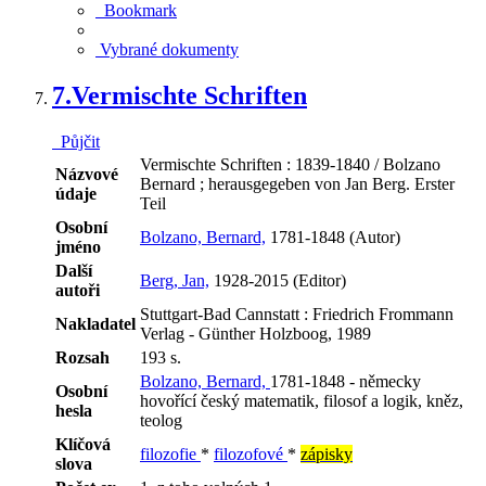
Bookmark
Vybrané dokumenty
7.
Vermischte Schriften
Půjčit
Vermischte Schriften : 1839-1840 / Bolzano
Názvové
Bernard ; herausgegeben von Jan Berg. Erster
údaje
Teil
Osobní
Bolzano, Bernard,
1781-1848 (Autor)
jméno
Další
Berg, Jan,
1928-2015 (Editor)
autoři
Stuttgart-Bad Cannstatt : Friedrich Frommann
Nakladatel
Verlag - Günther Holzboog, 1989
Rozsah
193 s.
Bolzano, Bernard,
1781-1848 - německy
Osobní
hovořící český matematik, filosof a logik, kněz,
hesla
teolog
Klíčová
filozofie
*
filozofové
*
zápisky
slova