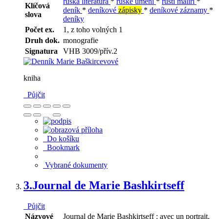
ruská literatura
*
ruské umění
*
ruští malíři
*
Klíčová
deník
*
deníkové
zápisky
*
deníkové záznamy
*
slova
deníky
Počet ex.
1, z toho volných 1
Druh dok.
monografie
Signatura
VHB 3009/přív.2
kniha
Půjčit
Do košíku
Bookmark
Vybrané dokumenty
3.
Journal de Marie Bashkirtseff
Půjčit
Názvové
Journal de Marie Bashkirtseff : avec un portrait.