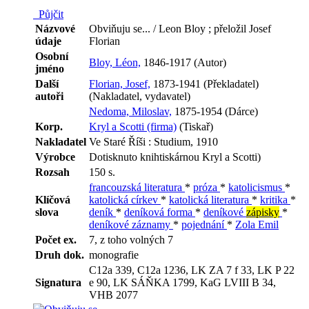
Půjčit
Názvové
Obviňuju se... / Leon Bloy ; přeložil Josef
údaje
Florian
Osobní
Bloy, Léon,
1846-1917 (Autor)
jméno
Další
Florian, Josef,
1873-1941 (Překladatel)
autoři
(Nakladatel, vydavatel)
Nedoma, Miloslav,
1875-1954 (Dárce)
Korp.
Kryl a Scotti (firma)
(Tiskař)
Nakladatel
Ve Staré Říši : Studium, 1910
Výrobce
Dotisknuto knihtiskárnou Kryl a Scotti)
Rozsah
150 s.
francouzská literatura
*
próza
*
katolicismus
*
Klíčová
katolická církev
*
katolická literatura
*
kritika
*
slova
deník
*
deníková forma
*
deníkové
zápisky
*
deníkové záznamy
*
pojednání
*
Zola Emil
Počet ex.
7, z toho volných 7
Druh dok.
monografie
C12a 339, C12a 1236, LK ZA 7 f 33, LK P 22
Signatura
e 90, LK SÁŇKA 1799, KaG LVIII B 34,
VHB 2077