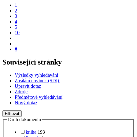
1
2
3
4
5
10
#
Související stránky
Výsledky vyhledávání
Zasílání novinek (SDI).
Upravit dotaz
Zdroje
Předmětové vyhledávání
Nový dotaz
Filtrovat
Druh dokumentu
kniha
193