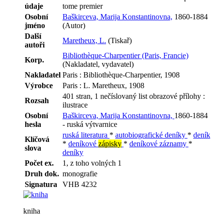
údaje
tome premier
Osobní
Baškirceva, Marija Konstantinovna,
1860-1884
jméno
(Autor)
Další
Maretheux, L.
(Tiskař)
autoři
Bibliothèque-Charpentier (Paris, Francie)
Korp.
(Nakladatel, vydavatel)
Nakladatel
Paris : Bibliothèque-Charpentier, 1908
Výrobce
Paris : L. Maretheux, 1908
401 stran, 1 nečíslovaný list obrazové přílohy :
Rozsah
ilustrace
Osobní
Baškirceva, Marija Konstantinovna,
1860-1884
hesla
- ruská výtvarnice
ruská literatura
*
autobiografické deníky
*
deník
Klíčová
*
deníkové
zápisky
*
deníkové záznamy
*
slova
deníky
Počet ex.
1, z toho volných 1
Druh dok.
monografie
Signatura
VHB 4232
kniha