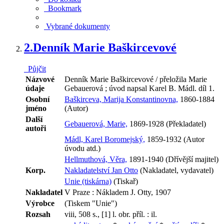
Bookmark
Vybrané dokumenty
2.
Denník Marie Baškircevové
Půjčit
Názvové
Denník Marie Baškircevové / přeložila Marie
údaje
Gebauerová ; úvod napsal Karel B. Mádl. díl 1.
Osobní
Baškirceva, Marija Konstantinovna,
1860-1884
jméno
(Autor)
Další
Gebauerová, Marie,
1869-1928 (Překladatel)
autoři
Mádl, Karel Boromejský,
1859-1932 (Autor
úvodu atd.)
Hellmuthová, Věra,
1891-1940 (Dřívější majitel)
Korp.
Nakladatelství Jan Otto
(Nakladatel, vydavatel)
Unie (tiskárna)
(Tiskař)
Nakladatel
V Praze : Nákladem J. Otty, 1907
Výrobce
(Tiskem "Unie")
Rozsah
viii, 508 s., [1] l. obr. příl. : il.