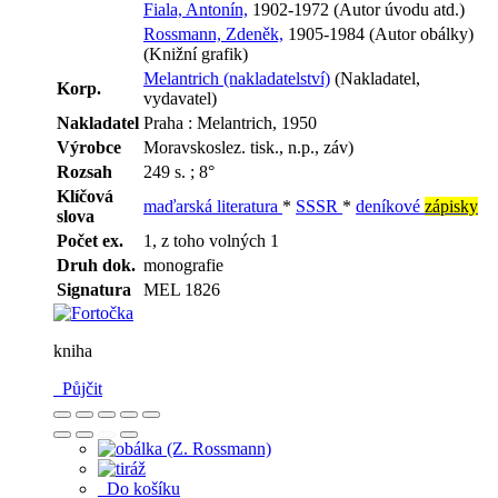
Fiala, Antonín,
1902-1972 (Autor úvodu atd.)
Rossmann, Zdeněk,
1905-1984 (Autor obálky)
(Knižní grafik)
Melantrich (nakladatelství)
(Nakladatel,
Korp.
vydavatel)
Nakladatel
Praha : Melantrich, 1950
Výrobce
Moravskoslez. tisk., n.p., záv)
Rozsah
249 s. ; 8°
Klíčová
maďarská literatura
*
SSSR
*
deníkové
zápisky
slova
Počet ex.
1, z toho volných 1
Druh dok.
monografie
Signatura
MEL 1826
kniha
Půjčit
Do košíku