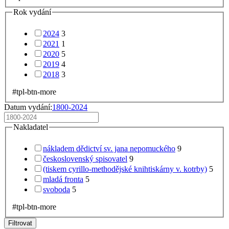
Rok vydání
2024
3
2021
1
2020
5
2019
4
2018
3
#tpl-btn-more
Datum vydání:
1800-2024
Nakladatel
nákladem dědictví sv. jana nepomuckého
9
československý spisovatel
9
(tiskem cyrillo-methodějské knihtiskárny v. kotrby)
5
mladá fronta
5
svoboda
5
#tpl-btn-more
Filtrovat