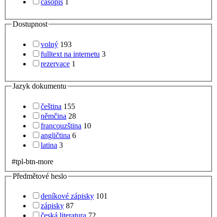
časopis
1
Dostupnost
volný
193
fulltext na internetu
3
rezervace
1
Jazyk dokumentu
čeština
155
němčina
28
francouzština
10
angličtina
6
latina
3
#tpl-btn-more
Předmětové heslo
deníkové zápisky
101
zápisky
87
česká literatura
72