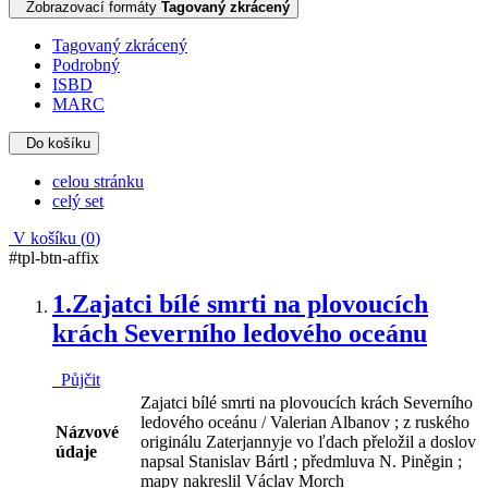
Zobrazovací formáty
Tagovaný zkrácený
Tagovaný zkrácený
Podrobný
ISBD
MARC
Do košíku
celou stránku
celý set
V košíku (
0
)
#tpl-btn-affix
1.
Zajatci bílé smrti na plovoucích
krách Severního ledového oceánu
Půjčit
Zajatci bílé smrti na plovoucích krách Severního
ledového oceánu / Valerian Albanov ; z ruského
Názvové
originálu Zaterjannyje vo ľdach přeložil a doslov
údaje
napsal Stanislav Bártl ; předmluva N. Piněgin ;
mapy nakreslil Václav Morch