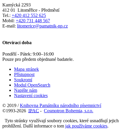
Kamýcká 2293
412 01
Litoměřice - Předměstí
Tel.:
+420 412 552 625
Mobil:
+420 731 448 567
E-mail:
litomerice@pamatnik-np.cz
Otevírací doba
Pondělí - Pátek:
9:00
–
16:00
Pouze pro předem objednané badatele.
Mapa stránek
Přístupnost
Soukromí
Modul OpenSearch
Napište nám
Nastavení cookies
© 2019 /
Knihovna Památníku národního písemnictví
©1993-2026
IPAC
-
Cosmotron Bohemia, s.r.o.
Tyto stránky využívají soubory cookies, které usnadňují jejich
prohlížení. Další informace o tom
jak používáme cookies
.