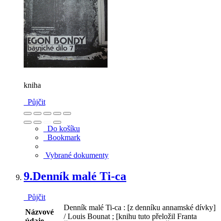
kniha
Půjčit
Do košíku
Bookmark
Vybrané dokumenty
9.
Denník malé Ti-ca
Půjčit
Denník malé Ti-ca : [z denníku annamské dívky]
Názvové
/ Louis Bounat ; [knihu tuto přeložil Franta
údaje