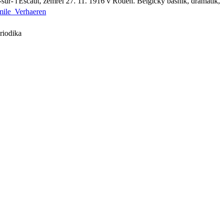
ur- l'Escaut, zemřel 27. 11. 1916 v Rouen. Belgický básník, dramatik, 
mile_Verhaeren
riodika