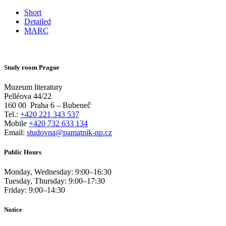
Short
Detailed
MARC
Study room Prague
Muzeum literatury
Pelléova 44/22
160 00
Praha 6 – Bubeneč
Tel.:
+420 221 343 537
Mobile
+420 732 633 134
Email:
studovna@pamatnik-np.cz
Public Hours
Monday, Wednesday:
9:00
–
16:30
Tuesday, Thursday:
9:00
–
17:30
Friday:
9:00
–
14:30
Notice