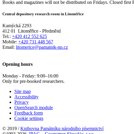
Books and magazines will not be distributed on Fridays. Closed first 
Central depository research room in Litoměřice
Kamýcká 2293
412 01
Litoměřice - Předměstí
Tel.:
+420 412 552 625
Mobile:
+420 731 448 567
Email:
litomerice@pamatnik-np.cz
Opening hours
Monday - Friday:
9:00
–
16:00
Only for pre-booked researchers.
Site map
Accessibility
Privacy
OpenSearch module
Feedback form
Cookie settings
© 2019 /
Knihovna Památníku národního písemnictví
©1993-2026
IPAC
-
Cosmotron Slovakia, s.r.o.