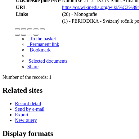
Uživatelské pole PNP
Narodil se 21. 5. 1855 v Saint-Armand-s
URL
https://cs.wikipedia.org/wiki/%C3%89
Links
(28) - Monografie
(1) - PERIODIKA - Svázaný ročník pe
To the basket
Permanent link
Bookmark
Selected documents
Share
Number of the records: 1
Related sites
Record detail
Send by e-mail
Export
New query
Display formats