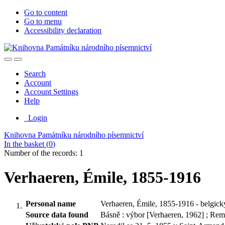
Go to content
Go to menu
Accessibility declaration
Search
Account
Account Settings
Help
Login
Knihovna Památníku národního písemnictví
In the basket (
0
)
Number of the records: 1
Verhaeren, Émile, 1855-1916
Personal name
Verhaeren, Émile, 1855-1916 - belgický
Source data found
Básně : výbor [Verhaeren, 1962] ; Rem